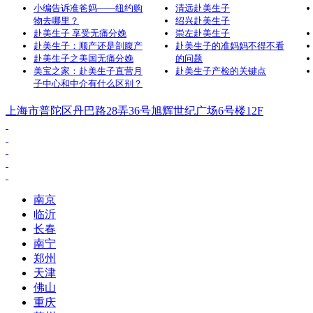
小编告诉准爸妈——纽约购
清远赴美生子
物去哪里？
绍兴赴美生子
赴美生子 享受无痛分娩
崇左赴美生子
赴美生子：顺产还是剖腹产
赴美生子的准妈妈不得不看
赴美生子之美国无痛分娩
的问题
美宝之家：赴美生子直营月
赴美生子产检的关键点
子中心和中介有什么区别？
上海市普陀区丹巴路28弄36号旭辉世纪广场6号楼12F
南京
临沂
长春
南宁
郑州
天津
佛山
重庆