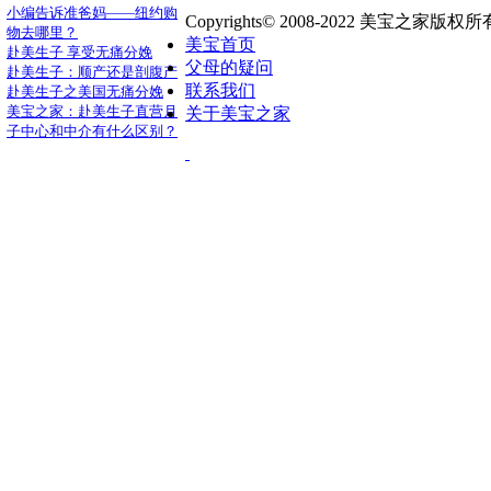
小编告诉准爸妈——纽约购
Copyrights© 2008-2022 美宝之家版权
物去哪里？
美宝首页
赴美生子 享受无痛分娩
父母的疑问
赴美生子：顺产还是剖腹产
联系我们
赴美生子之美国无痛分娩
美宝之家：赴美生子直营月
关于美宝之家
子中心和中介有什么区别？