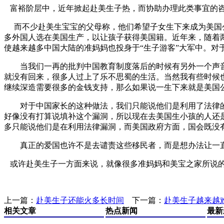
富裕阶层中，近年掀起赴美生子热，而协助办理此类事宜的咨
而不少赴美生宝宝的父母称，他们希望子女生下来成为美国公
多外国人选在美国生产，以让孩子获得美国籍。近年来，随着两
使越来越多中国大陆的准妈妈也投身于“生子游客”大军中。对
当我们一再的批判中国教育制度落后的时候有另外一个声音
就没有回来，很多人过上了乐不思蜀的生活。当然我有些时候
继续深造需要很多的金钱支持，那么如果说一生下来就是美国
对于中国家长的这种做法，我们只能说他们是利用了法律的
好像没有打算说填补这个漏洞，所以现在去美国生小孩的人还
多只能说他们是在利用法律漏洞，而美国政府方面，国会既没
真正的爱国也许不是去谴责这些移民者，而是想办法让一直
或许赴美生子一方面来说，就像很多准妈妈和美宝之家所说
上一篇：
赴美生子还能火多长时间
下一篇：
赴美生子越来越
相关文章
热点新闻
最新