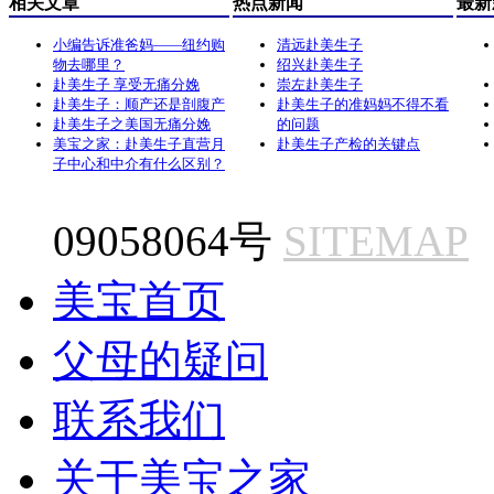
相关文章
热点新闻
最新
小编告诉准爸妈——纽约购
清远赴美生子
物去哪里？
绍兴赴美生子
赴美生子 享受无痛分娩
崇左赴美生子
赴美生子：顺产还是剖腹产
赴美生子的准妈妈不得不看
赴美生子之美国无痛分娩
的问题
美宝之家：赴美生子直营月
赴美生子产检的关键点
子中心和中介有什么区别？
09058064号
SITEMAP
美宝首页
父母的疑问
联系我们
关于美宝之家